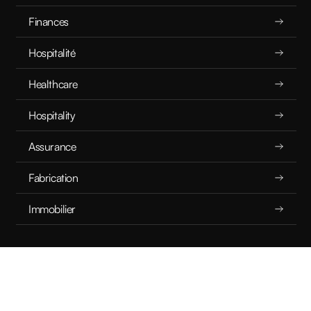
Finances
Hospitalité
Healthcare
Hospitality
Assurance
Fabrication
Immobilier
© 2026 Farpoint Technologies Inc. Tous droits réservés.
Termes et
conditions d'utilisation du site Web.
Politique de confidentialité.